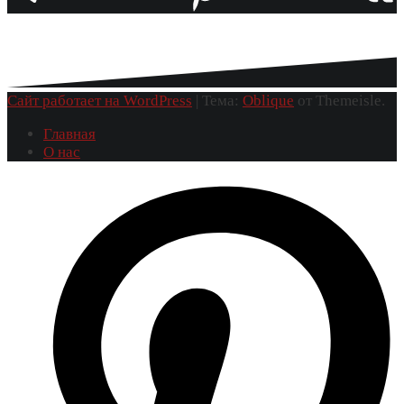
Сайт работает на WordPress
|
Тема:
Oblique
от Themeisle.
Главная
О нас