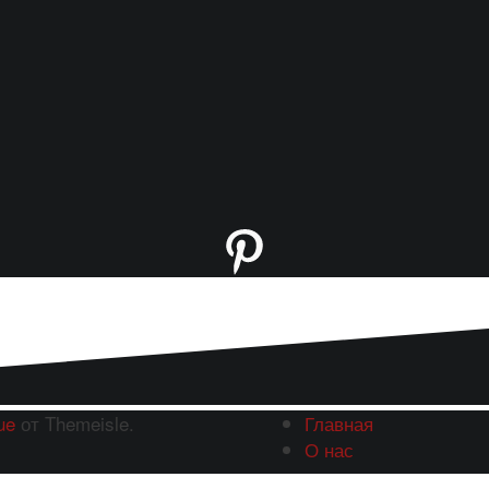
Pinterest
ue
от Themeisle.
Главная
О нас