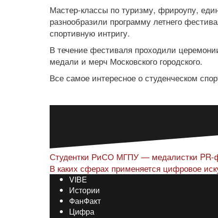
Мастер-классы по туризму, фрироупу, еди
разнообразили программу летнего фестива
спортивную интригу.
В течение фестиваля проходили церемонии
медали и мерч Московского городского.
Все самое интересное о студенческом спо
Навигация
Студентки РиСО МГПУ — медалистки PR-ф
В каких сферах применяется цифровое иск
по
VIBE
записям
Истории
ФанФакт
Цифра