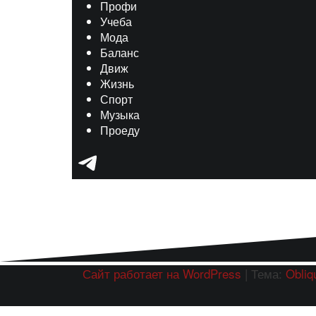
Профи
Учеба
Мода
Баланс
Движ
Жизнь
Спорт
Музыка
Проеду
Telegram
Сайт работает на WordPress
|
Тема:
Obliq