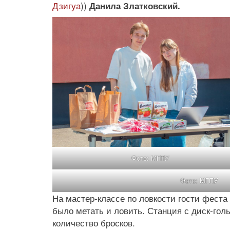
Дзигуа
))
Данила Златковский.
Фото: МГПУ
Фото: МГПУ
На мастер-классе по ловкости гости фест
было метать и ловить. Станция с диск-го
количество бросков.