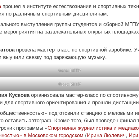
а
прошел в институте естествознания и спортивных техн
ния по различным спортивным дисциплинам.
вального выступления группы студентов и сборной МГПУ
е мероприятия на развлекательных открытых площадках
провела мастер-класс по спортивной аэробике. У
атова
и выучили связку под заряжающую музыку.
Фото: МГПУ
Фото: МГПУ
организовала мастер-класс по спортивному
ия Кускова
 для спортивного ориентирования и прошли дистанции
 общественностью» подготовили станцию с меловыми иг
о оставить автограф. Кроме того, был проведен финал т
урсник программы «
Спортивная журналистика и медиако
нностью» в Московском городском
(
Ирина Люлевич
,
Ири