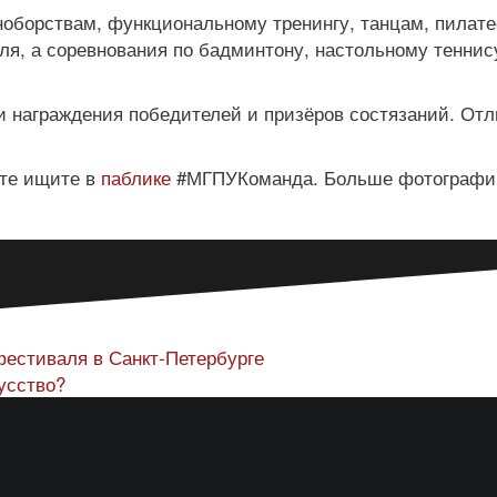
ноборствам, функциональному тренингу, танцам, пилате
ля, а соревнования по бадминтону, настольному теннис
 награждения победителей и призёров состязаний. От
рте ищите в
паблике
#МГПУКоманда. Больше фотографий
естиваля в Санкт-Петербурге
усство?