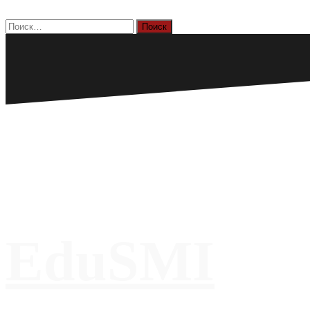
Перейти
к
Найти:
содержимому
EduSMI