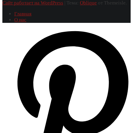
Сайт работает на WordPress
|
Тема:
Oblique
от Themeisle.
Главная
О нас