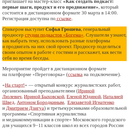
приглашает на мастер-класс
«Как создать подкаст:
первые шаги, продукт и его продвижение»
, который
состоится в дистанционном формате 30 марта в 14:00.
Регистрация доступна по
ссылке
.
Спикером выступит
Софья Грошева
, генеральный
продюсер
студии подкастов «Богема»
. Слушатели узнают,
как выбрать тему, использовать разные платформы
и продвигать на них свой проект. Продюсер поделиться
своим опытом в работе с гостями и расскажет, как вести
себя во время беседы.
Мероприятие пройдет в дистанционном формате
на платформе «Переговорка» (
ссылка
на подключение).
«
На старт!
» — открытый конкурс журналистских работ,
организованный преподавателями (
Ири
н
ой
Люлевич
,
Ириной Быховской
,
Еленой Юдиной
,
Наталией
Швед
,
Антоном Бородкиным
,
Елизаветой Игнатенко
и
Дмитрием Дзигуа
) и третьекурсниками образовательной
программы «Спортивная журналистика
и медиакоммуникации в спорте» Московского городского
для учащихся 9−11 классов школ из всех городов России