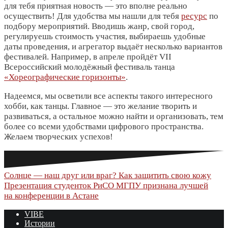
для тебя приятная новость ― это вполне реально
осуществить! Для удобства мы нашли для тебя
ресурс
по
подбору мероприятий. Вводишь жанр, свой город,
регулируешь стоимость участия, выбираешь удобные
даты проведения, и агрегатор выдаёт несколько вариантов
фестивалей. Например, в апреле пройдёт VII
Всероссийский молодёжный фестиваль танца
«Хореографические горизонты»
.
Надеемся, мы осветили все аспекты такого интересного
хобби, как танцы. Главное ― это желание творить и
развиваться, а остальное можно найти и организовать, тем
более со всеми удобствами цифрового пространства.
Желаем творческих успехов!
Навигация
Солнце — наш друг или враг? Как защитить свою кожу
Презентация студенток РиСО МГПУ признана лучшей
по
на конференции в Астане
записям
VIBE
Истории