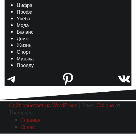
Цифра
Профи
Учеба
Мода
Баланс
Движ
Жизнь
Спорт
Музыка
Проеду
Telegram
Pinterest
ВК
Сайт работает на WordPress
|
Тема:
Oblique
от
Themeisle.
Главная
О нас