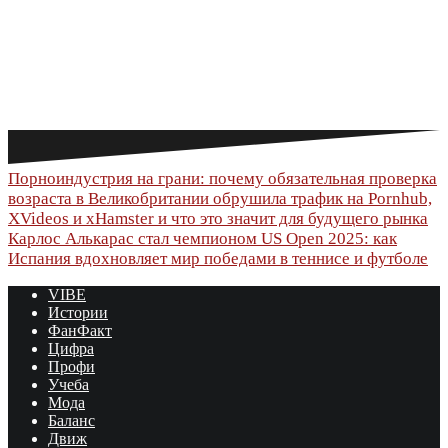
Навигация
Порноиндустрия на грани: почему обязательная проверка
возраста в Великобритании обрушила трафик на Pornhub,
по
XVideos и xHamster и что это значит для будущего рынка
Карлос Алькарас стал чемпионом US Open 2025: как
записям
Испания вдохновляет мир победами в теннисе и футболе
VIBE
Истории
ФанФакт
Цифра
Профи
Учеба
Мода
Баланс
Движ