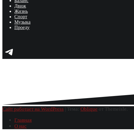
Баланс
Движ
Жизнь
Спорт
Музыка
Проеду
Telegram
Сайт работает на WordPress
|
Тема:
Oblique
от Themeisle.
Главная
О нас