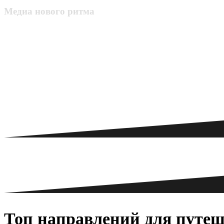
Медиа нового ритма
Топ направлений для путеше